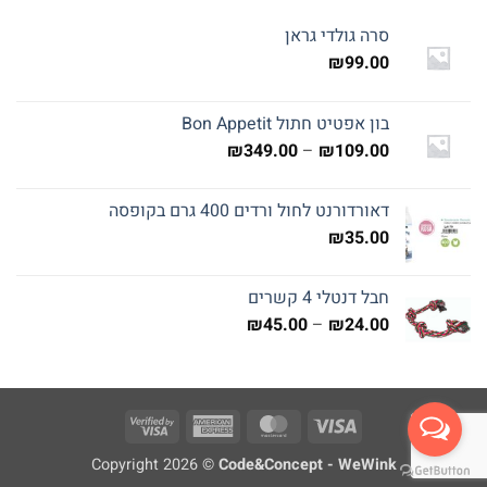
סרה גולדי גראן
₪
99.00
בון אפטיט חתול Bon Appetit
טווח
₪
349.00
–
₪
109.00
מחירים:
דאורדורנט לחול ורדים 400 גרם בקופסה
עד
₪
35.00
חבל דנטלי 4 קשרים
טווח
₪
45.00
–
₪
24.00
מחירים:
עד
Visa
American
MasterCard
Visa
2
Express
Copyright 2026 ©
Code&Concept - WeWink