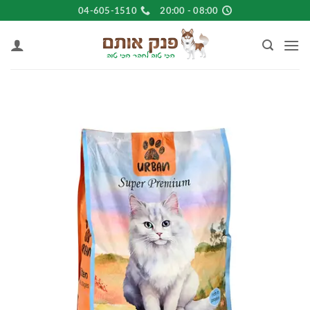
Ski
04-605-1510
08:00 - 20:00
t
conten