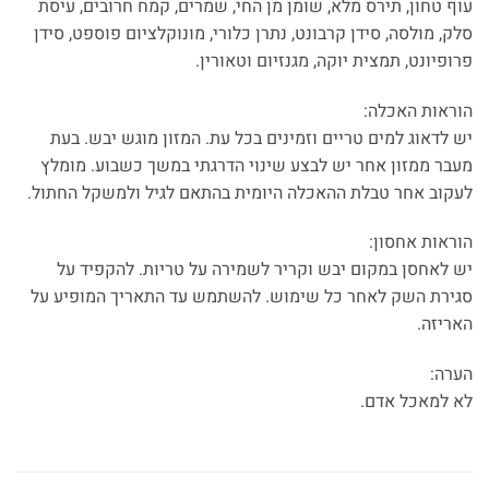
עוף טחון, תירס מלא, שומן מן החי, שמרים, קמח חרובים, עיסת
סלק, מולסה, סידן קרבונט, נתרן כלורי, מונוקלציום פוספט, סידן
פרופיונט, תמצית יוקה, מגנזיום וטאורין.
הוראות האכלה:
יש לדאוג למים טריים וזמינים בכל עת. המזון מוגש יבש. בעת
מעבר ממזון אחר יש לבצע שינוי הדרגתי במשך כשבוע. מומלץ
לעקוב אחר טבלת ההאכלה היומית בהתאם לגיל ולמשקל החתול.
הוראות אחסון:
יש לאחסן במקום יבש וקריר לשמירה על טריות. להקפיד על
סגירת השק לאחר כל שימוש. להשתמש עד התאריך המופיע על
האריזה.
הערה:
לא למאכל אדם.