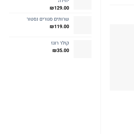
יחידה
₪
129.00
שרותים סגורים נסטור
₪
119.00
קולר רוגז
₪
35.00
המלאי אזל
מזון יבש חתול בוגר
מזון יבש חתול בוגר
סנס חתול Sense
הילס רפואי חתול
₪
489.00
₪
119.00
מידע נוסף
מידע נוסף