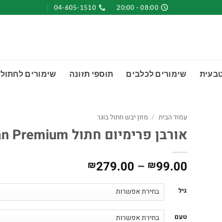
04-605-1510
08:00 - 20:00
טבעית
שימורים לכלבים
תוספי תזונה
שימורים לחתולי
עמוד הבית
/
מזון יבש חתול בוגר
אורבן פרימיום חתול Urban Premium
טווח
279.00
–
99.00
₪
₪
מחירים:
גיל
עד
טעם