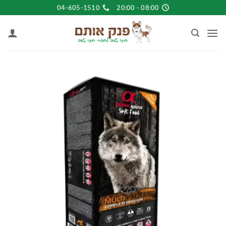
Ski
04-605-1510
08:00 - 20:00
t
conten