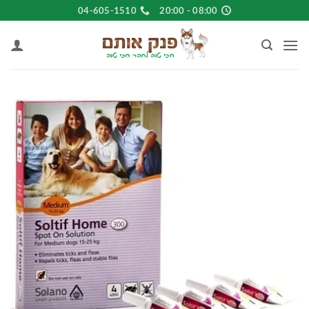
Ski
04-605-1510
08:00 - 20:00
t
conten