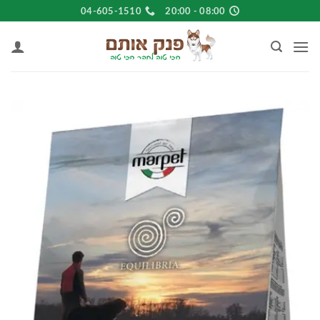
Ski
04-605-1510
08:00 - 20:00
t
conten