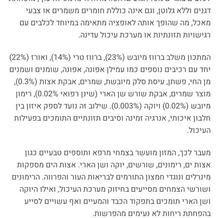
דגנים וללא גלוטן, וגם אינה כוללת חומרים משמרים או צבעי
מאכל, מה שהופך אותה לאופציה מתאימה במיוחד לכלבים עם
רגישויות תזונתיות או מערכת עיכול עדינה.
המתכון משלב ברווז מיובש (23%), ברווז טרי (14%), ואורז (22%)
יחד עם רכיבים נוספים כמו עמילן אפונה, אפונה, שומנים ושמנים
מן החי, פשתן, עיסת סלק מיובשת, שמרים, אבקת אצות (0.3%),
מוצר שמרים, אבקת שורש שן הארי (שינן רפואי 0.02%), רימון
מיובש (0.02%) ויוקה (0.003%). שילוב זה נועד לספק איזון בין
חלבון איכותי, אנרגיה זמינה וסיבים תזונתיים התומכים בפעילות
העיכול.
מעבר לכך, המזון מועשר בצמחי מרפא ותוספים טבעיים כגון
אצות ים, רימונים, שורשים, יוקה ושן הארי. אצות הים מספקות
מינרלים ונוגדי חמצון התורמים לבריאות העור והפרווה. הרימונים
ושורשי הצמחים מסייעים בחיזוק מערכת העיכול, ואילו היוקה
ושן הארי תומכים בתפקוד הכבד והמעיים ואף עשויים לסייע
בהפחתת ריחות לא נעימים מהפרשות.