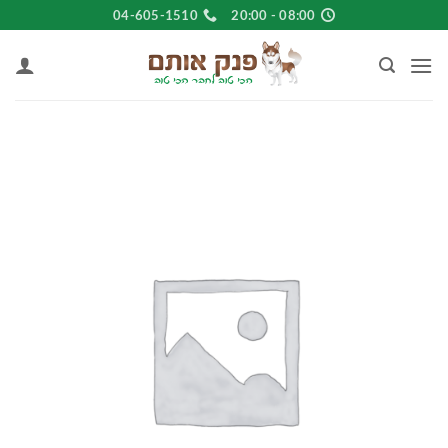
Ski
04-605-1510
08:00 - 20:00
t
conten