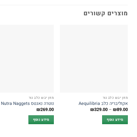
מוצרים קשורים
מזון יבש כלב גור
מזון יבש כלב גור
אקוליבריה כלב Aequilibria
נוטרה נאגטס Nutra Naggets
טווח
₪
269.00
₪
329.00
–
₪
89.00
מחירים:
מידע נוסף
מידע נוסף
עד