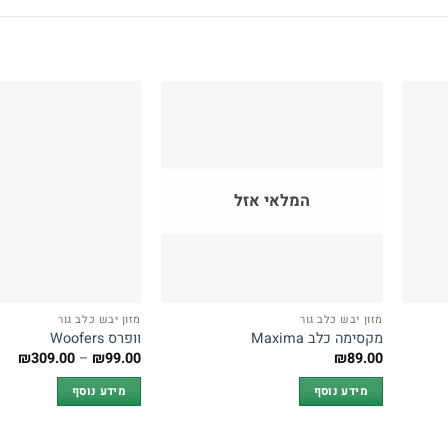
המלאי אזל
מזון יבש כלב גור
מזון יבש כלב גור
מקסימה כלב Maxima
וופרס Woofers
טוו
₪
309.00
–
₪
99.00
₪
89.00
מחי
מידע נוסף
מידע נוסף
עד