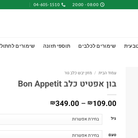
04-605-1510
08:00 - 20:00
טבעית
שימורים לכלבים
תוספי תזונה
שימורים לחתולי
עמוד הבית
/
מזון יבש כלב גור
בון אפטיט כלב Bon Appetit
טווח
349.00
–
109.00
₪
₪
מחירים:
גיל
עד
טעם