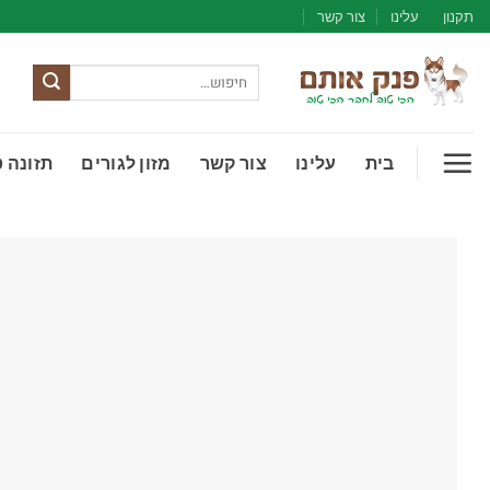
Ski
תקנון
עלינו
צור קשר
t
conten
חיפוש
עבור:
בית
עלינו
צור קשר
מזון לגורים
תזונה 