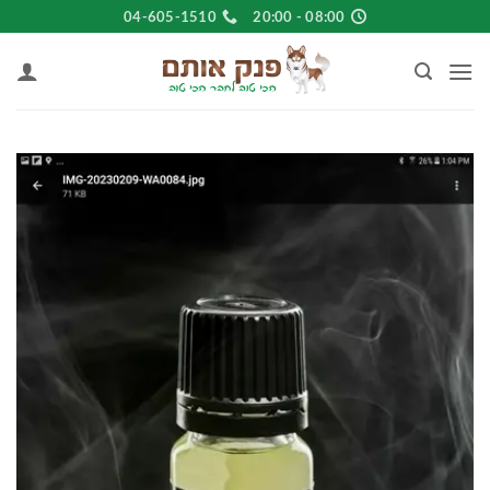
Ski
04-605-1510
08:00 - 20:00
t
conten