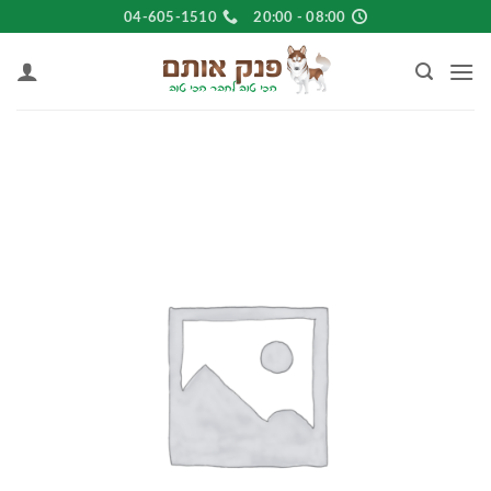
Ski
04-605-1510
08:00 - 20:00
t
conten