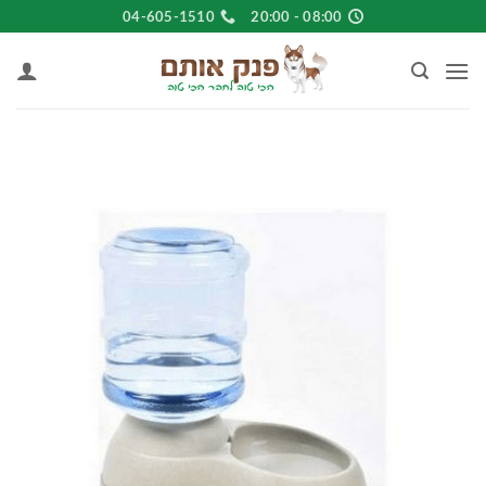
Ski
04-605-1510
08:00 - 20:00
t
conten