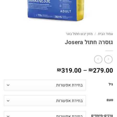
עמוד הבית
/
מזון יבש חתול בוגר
גוסרה חתול Josera
טווח
319.00
–
279.00
₪
₪
מחירים:
גיל
עד
טעם
צרכים-מיוחדים