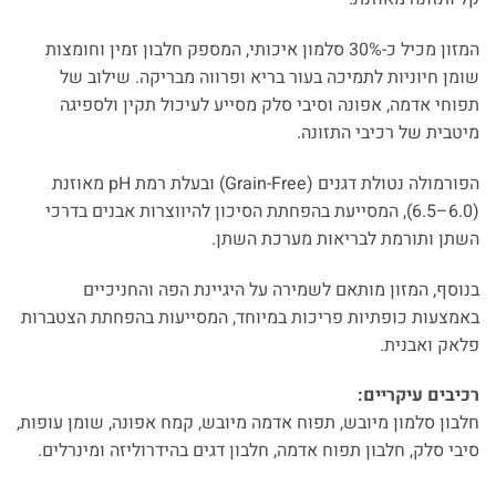
המזון מכיל כ-30% סלמון איכותי, המספק חלבון זמין וחומצות
שומן חיוניות לתמיכה בעור בריא ופרווה מבריקה. שילוב של
תפוחי אדמה, אפונה וסיבי סלק מסייע לעיכול תקין ולספיגה
מיטבית של רכיבי התזונה.
הפורמולה נטולת דגנים (Grain-Free) ובעלת רמת pH מאוזנת
(6.0–6.5), המסייעת בהפחתת הסיכון להיווצרות אבנים בדרכי
השתן ותורמת לבריאות מערכת השתן.
בנוסף, המזון מותאם לשמירה על היגיינת הפה והחניכיים
באמצעות כופתיות פריכות במיוחד, המסייעות בהפחתת הצטברות
פלאק ואבנית.
רכיבים עיקריים:
חלבון סלמון מיובש, תפוח אדמה מיובש, קמח אפונה, שומן עופות,
סיבי סלק, חלבון תפוח אדמה, חלבון דגים בהידרוליזה ומינרלים.