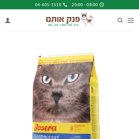
Ski
04-605-1510
08:00 - 20:00
t
conten