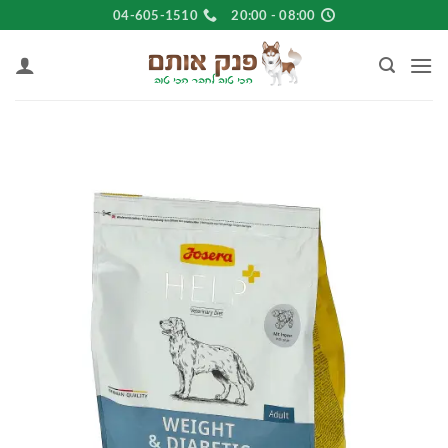
Ski
04-605-1510
08:00 - 20:00
t
conten