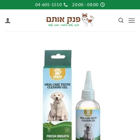
Ski
04-605-1510
08:00 - 20:00
t
conten