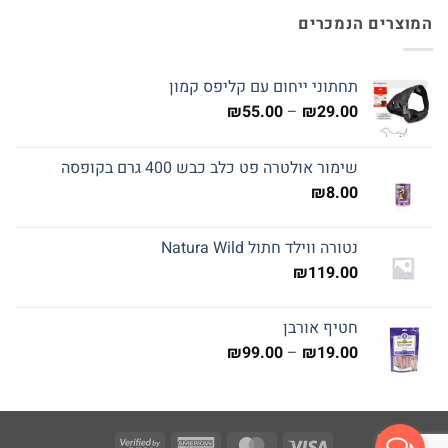
המוצרים הנמכרים
תחתוני ייחום עם קליפס קמון
טווח
₪
55.00
–
₪
29.00
מחירים:
שימור אולטרה פט כלב כבש 400 גרם בקופסה
עד
₪
8.00
נטורה ווילד חתול Natura Wild
₪
119.00
חטיף אורבן
טווח
₪
99.00
–
₪
19.00
מחירים:
עד
Visa
American
MasterCard
Visa