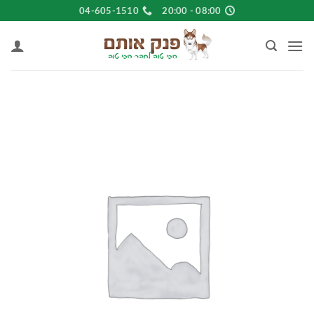
Ski
04-605-1510
08:00 - 20:00
t
conten