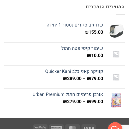
המוצרים הנמכרים
שרותים סגורים נסטור 1 יחידה
₪
155.00
שימור קיפי פטה חתול
₪
10.00
קוויקר קאני כלב Quicker Kani
טווח
₪
289.00
–
₪
79.00
מחירים:
אורבן פרימיום חתול Urban Premium
עד
טווח
₪
279.00
–
₪
99.00
מחירים:
עד
Visa
American
MasterCard
Visa