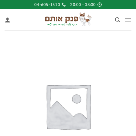
Ski
04-605-1510
08:00 - 20:00
t
conten