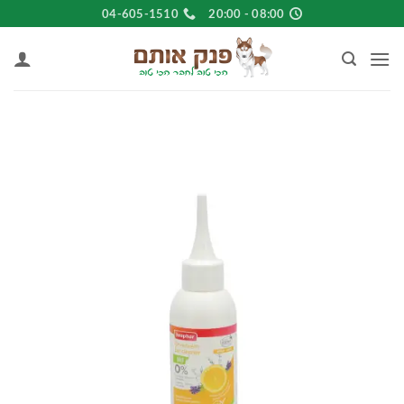
Ski
04-605-1510
08:00 - 20:00
t
conten