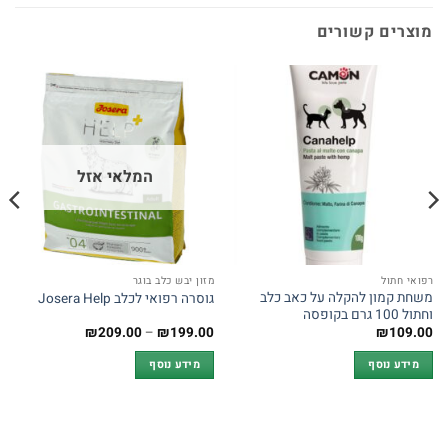
מוצרים קשורים
המלאי אזל
רפואי חתול
מזון יבש כלב בוגר
משחת קמון להקלה על כאב כלב
גוסרה רפואי לכלב Josera Help
וחתול 100 גרם בקופסה
טווח
₪
209.00
–
₪
199.00
₪
109.00
מחירים:
מידע נוסף
מידע נוסף
עד