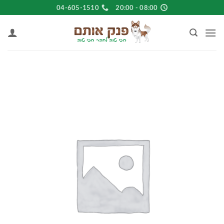
Ski
04-605-1510
08:00 - 20:00
t
conten