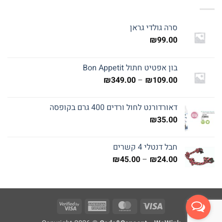
סרה גולדי גראן
₪
99.00
בון אפטיט חתול Bon Appetit
טווח
₪
349.00
–
₪
109.00
מחירים:
דאורדורנט לחול ורדים 400 גרם בקופסה
עד
₪
35.00
חבל דנטלי 4 קשרים
טווח
₪
45.00
–
₪
24.00
מחירים:
עד
Visa
American
MasterCard
Visa
2
Express