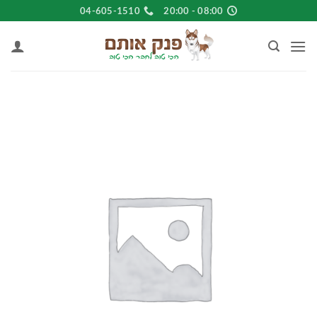
Ski
04-605-1510
08:00 - 20:00
t
conten