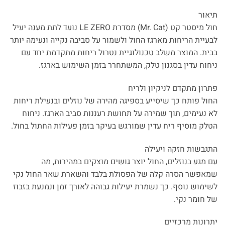
תיאור
חול מיסטר קט (Mr. Cat) מסדרת LE ZERO נועד לתת מענה יעיל
לבעיית הריחות מארגז החול ולשמור על סביבה נקייה ונעימה יותר
בבית. המוצר משלב טכנולוגיית נטרול ריחות מתקדמת יחד עם
ניחוח עדין בסגנון טלק, המשתחרר בזמן השימוש בארגז.
פתרון מתקדם לניקיון ולריח
החול פותח כך שיסייע בספיגה מהירה של נוזלים ובנעילת ריחות
לא נעימים, תוך שמירה על תחושת רעננות סביב הארגז. ניחוח
הטלק מוסיף ריח עדין שמורגש בעיקר בזמן פעילות החתול בחול.
התגבשות חזקה ויעילה
עם מגע בנוזלים, החול יוצר גושים מוצקים במהירות, מה
שמאפשר הסרה קלה של הפסולת בלבד והשארת שאר החול נקי
לשימוש נוסף. כך נשמרת יעילות גבוהה לאורך זמן ונמנעת בזבוז
של חומר נקי.
יתרונות מרכזיים