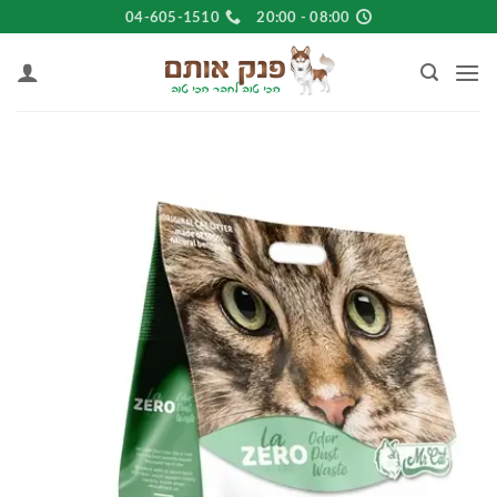
Ski
04-605-1510
08:00 - 20:00
t
conten