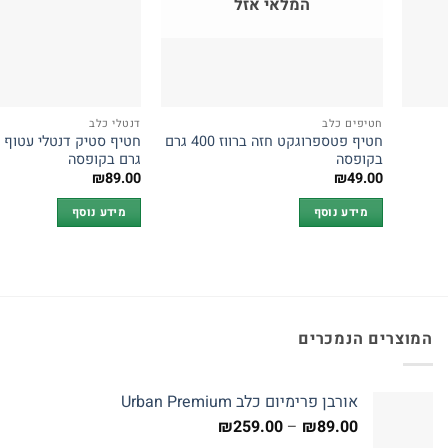
המלאי אזל
חטיפים כלב
דנטלי כלב
חטיף פטספרוגקט חזה ברווז 400 גרם
בקופסה
גרם בקופסה
₪
89.00
₪
49.00
מידע נוסף
מידע נוסף
המוצרים הנמכרים
אורבן פרימיום כלב Urban Premium
טווח
₪
259.00
–
₪
89.00
מחירים: