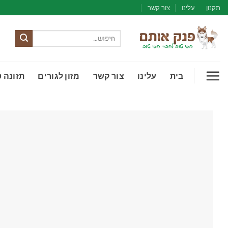
Ski
תקנון
עלינו
צור קשר
t
conten
חיפוש
עבור:
בית
עלינו
צור קשר
מזון לגורים
תזונה 