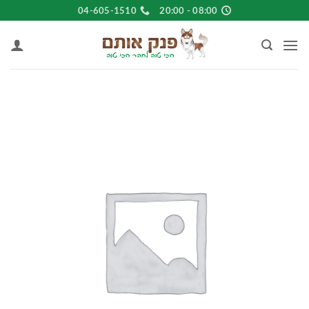
Ski
04-605-1510
08:00 - 20:00
t
conten