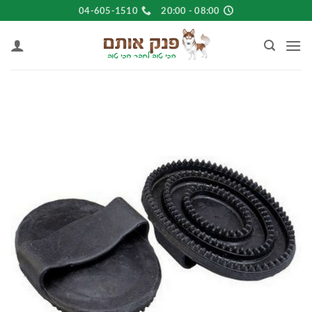
Ski
04-605-1510
08:00 - 20:00
t
conten