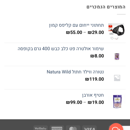
המוצרים הנמכרים
תחתוני ייחום עם קליפס קמון
טווח
₪
55.00
–
₪
29.00
מחירים:
שימור אולטרה פט כלב כבש 400 גרם בקופסה
עד
₪
8.00
נטורה ווילד חתול Natura Wild
₪
119.00
חטיף אורבן
טווח
₪
99.00
–
₪
19.00
מחירים:
עד
Visa
American
MasterCard
Visa