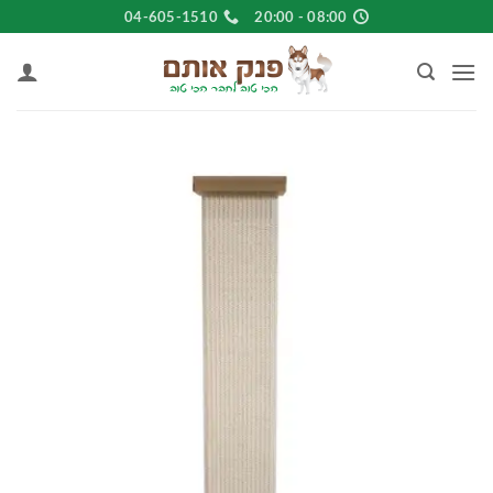
Ski
04-605-1510
08:00 - 20:00
t
conten