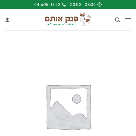
Ski
04-605-1510
08:00 - 20:00
t
conten