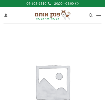
Ski
04-605-1510
08:00 - 20:00
t
conten