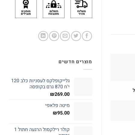
מוצרים חדשים
גלייקופלקס לעסניות כלב 120
י'ח 870 גרם בקופסה
המלאי אזל
₪
269.00
מיטה פלאפי
₪
95.00
כלי מזון ושתיה לחתול
ציוד נילווה חתו
קולר רילקסול הרגעה חתול 1
מתקן בראק להגשת שתיה
דלי אחסון 4 לבן ק''ג 1 יחידה