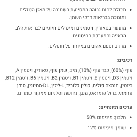
תכולת לחות גבוהה המסייעת בשמירה על מאזן הנוזלים
ותומכת בבריאות דרכי השתן.
מועשר בטאורין, ויטמינים ומינרלים חיוניים לבריאות הלב,
הראייה והמערכת החיסונית.
מרקם וטעם אהובים במיוחד על חתולים.
רכיבים:
עוף (60%), כבד עוף (10%), מים, שמן עוף, טאורין, ויטמין A,
ויטמין D3, ויטמין E, ויטמין B1, ויטמין B2, ויטמין B6, ויטמין B12,
ביוטין, חומצה פולית, כולין כלוריד, L-ליזין, DL-מתיונין, סידן
פחמתי, ברזל פומראט, מנגן, נחושת וסלניום ממקור שמרים.
ערכים תזונתיים:
חלבון: מינימום 50%
שומן: מינימום 12%