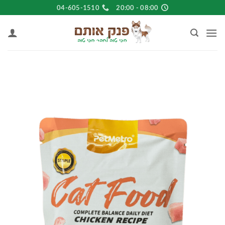
Ski
04-605-1510
08:00 - 20:00
t
conten