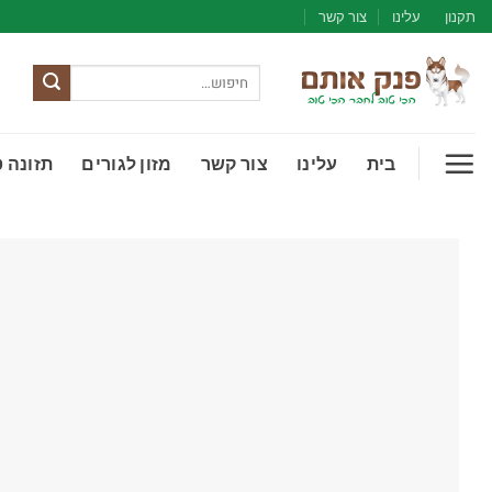
Ski
תקנון
עלינו
צור קשר
t
conten
חיפוש
עבור:
בית
עלינו
צור קשר
מזון לגורים
תזונה 