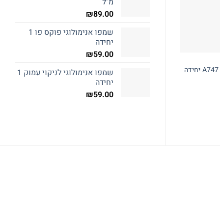
מ"ל
המלאי אזל
₪
89.00
שמפו אנימולוגי פוקס פו 1
יחידה
₪
59.00
חול חתולים
כלי מזון ושתיה לחתול
דאורדורנט לחול ורדים 400 גרם
מגש פלסטיק וקערו
שמפו אנימולוגי לניקוי עמוק 1
בקופסה
₪
69.00
יחידה
₪
35.00
₪
59.00
מידע נוסף
מידע נוסף