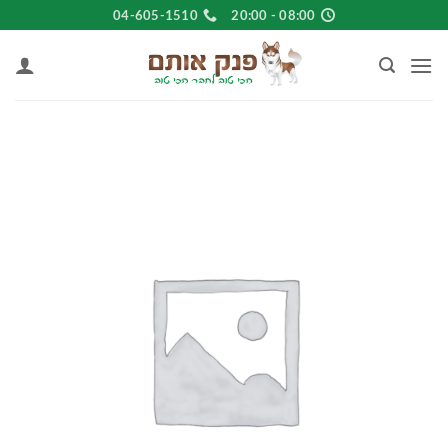
Ski
04-605-1510
08:00 - 20:00
t
conten