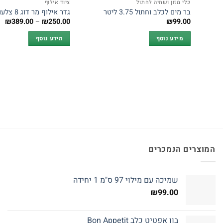
כלי מזון ושתיה לחתול
ציוד אילוף
בר מים לכלב וחתול 3.75 ליטר
גדר אילוף מר דוג 8 צלעות
טו
₪
389.00
–
₪
250.00
₪
99.00
מח
מידע נוסף
מידע נוסף
עד
המוצרים הנמכרים
שמיכה עם מילוי 97 ס"מ 1 יחידה
₪
99.00
בון אפטיט כלב Bon Appetit