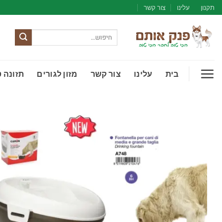
Ski
תקנון
עלינו
צור קשר
t
conten
חיפוש
עבור:
בית
עלינו
צור קשר
מזון לגורים
תזונה 