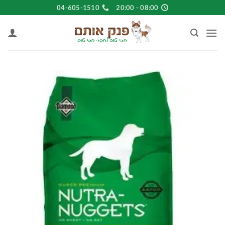
Ski
04-605-1510
08:00 - 20:00
t
conten