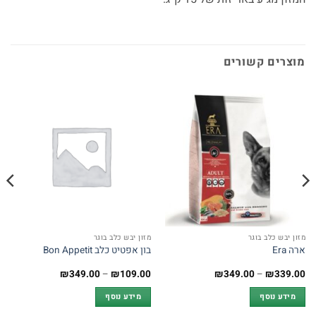
מוצרים קשורים
מזון יבש כלב בוגר
מזון יבש כלב בוגר
ארה Era
בון אפטיט כלב Bon Appetit
טווח
טווח
₪
349.00
–
₪
109.00
₪
349.00
–
₪
339.00
מחירים:
מחירים:
מידע נוסף
מידע נוסף
עד
עד