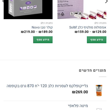
הדברה כלב
הדברה כלב
אמפולות סולטיף כלב Soltif
קולר נובו Novo
טווח
טווח
₪
219.00
–
₪
189.00
₪
159.00
–
₪
129.00
מחירים:
מחירים:
מידע נוסף
מידע נוסף
עד
עד
מוצרים חדשים
גלייקופלקס לעסניות כלב 120 י'ח 870 גרם בקופסה
₪
269.00
מיטה פלאפי