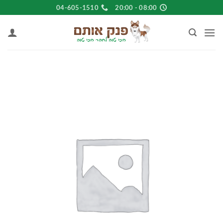
Ski
04-605-1510
08:00 - 20:00
t
conten