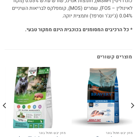
כונדרויטין ו-MSM), חומצות אמינו, שורש עולש 0.05% (מקור
לאינולין – FOS), שמרים (MOS), קומפלקס לבריאות השיניים
0.04% (ג'ינג'ר וסרפד) ותמצית יוקה.
* כל הרכיבים המסומנים בכוכבית הינם ממקור טבעי.
מוצרים קשורים
מזון יבש חתול בוגר
מזון יבש חתול בוגר