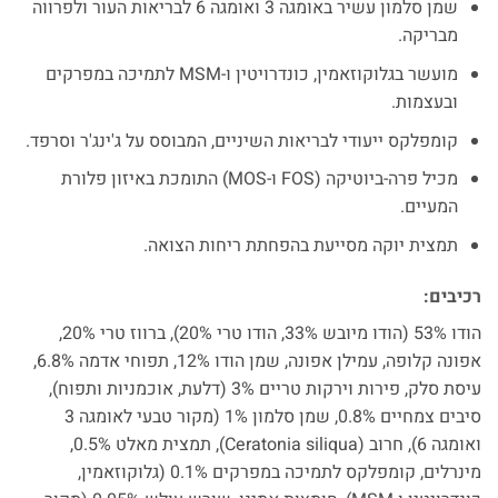
שמן סלמון עשיר באומגה 3 ואומגה 6 לבריאות העור ולפרווה
מבריקה.
מועשר בגלוקוזאמין, כונדרויטין ו-MSM לתמיכה במפרקים
ובעצמות.
קומפלקס ייעודי לבריאות השיניים, המבוסס על ג'ינג'ר וסרפד.
מכיל פרה-ביוטיקה (FOS ו-MOS) התומכת באיזון פלורת
המעיים.
תמצית יוקה מסייעת בהפחתת ריחות הצואה.
רכיבים:
הודו 53% (הודו מיובש 33%, הודו טרי 20%), ברווז טרי 20%,
אפונה קלופה, עמילן אפונה, שמן הודו 12%, תפוחי אדמה 6.8%,
עיסת סלק, פירות וירקות טריים 3% (דלעת, אוכמניות ותפוח),
סיבים צמחיים 0.8%, שמן סלמון 1% (מקור טבעי לאומגה 3
ואומגה 6), חרוב (Ceratonia siliqua), תמצית מאלט 0.5%,
מינרלים, קומפלקס לתמיכה במפרקים 0.1% (גלוקוזאמין,