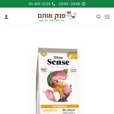
Ski
04-605-1510
08:00 - 20:00
t
conten