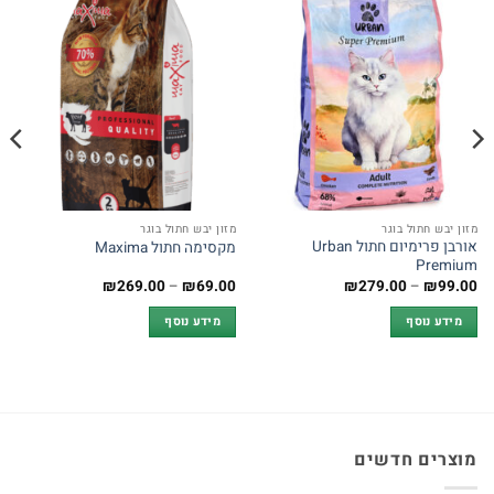
מזון יבש חתול בוגר
מזון יבש חתול בוגר
אורבן פרימיום חתול Urban
מקסימה חתול Maxima
Premium
טווח
טווח
₪
269.00
–
₪
69.00
₪
279.00
–
₪
99.00
מחירים:
מחירים:
מידע נוסף
מידע נוסף
עד
עד
מוצרים חדשים