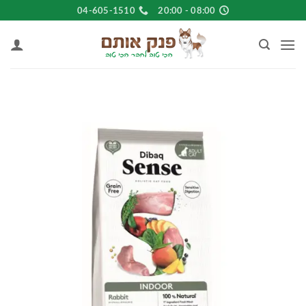
Ski
04-605-1510
08:00 - 20:00
t
conten