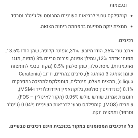
ובעצמות.
קומפלקס טבעי לבריאות השיניים המבוסס על ג'ינג'ר וסרפד.
תמצית יוקה מסייעת בהפחתת ריחות הצואה.
רכיבים:
ארנב טרי 35%, הודו מיובש 31%, אפונה קלופה, שמן הודו 13.5%,
תפוחי אדמה 12%, עמילן אפונה, פירות טריים 3% (תפוח, מנגו
ואוכמניות), עיסת סלק, שמן סלמון 0.5% (מקור טבעי לחומצות
שומן אומגה 3 ואומגה 6), סיבים צמחיים, חרוב (Ceratonia
siliqua), תמצית מאלט, מינרלים, קומפלקס לתמיכה במפרקים
0.1% (כונדרויטין סולפט, גלוקוזאמין הידרוכלוריד ו-MSM),
חומצות אמינו, שורש עולש 0.05% (מקור לאינולין – FOS),
שמרים (MOS), קומפלקס טבעי לבריאות השיניים 0.04% (ג'ינג'ר
וסרפד) ותמצית יוקה.
כל הרכיבים המסומנים במקור בכוכבית הינם רכיבים טבעיים.