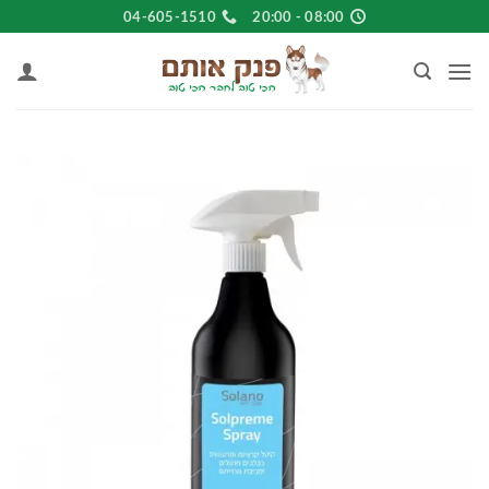
Ski
04-605-1510
08:00 - 20:00
t
conten