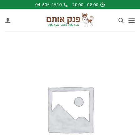
Ski
04-605-1510
08:00 - 20:00
t
conten