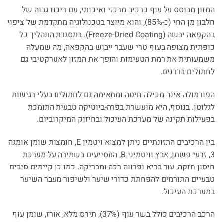
המזון מבוסס על עוף כרכיב מרכזי ואיכותי, עם ריכוז גבוה של
חלבון מן החי (כ-85%), והוא מיוצר בטכנולוגיה מתקדמת של ציפוי
בהקפאה יבשה (Freeze-Dried Coating). במסגרת התהליך כל
כופתית מצופה בעוף טרי שעבר ייבוש בהקפאה, מה שמעלה
משמעותית את רמת הטעימות והופך את המזון לאטרקטיבי גם
לחתולים בררנים.
הפורמולה אינה מכילה חיטה ומתאימה גם לחתולים בעלי רגישות
לגלוטן. בנוסף, היא מועשרת בפרה-ביוטיקה טבעית התומכת
בפעילות תקינה של מערכת העיכול ובחיזוק המיקרוביום.
בין הרכיבים התזונתיים ניתן למצוא ויטמין E, חומצות שומן אומגה
3, זרעי פשתן, אבץ וויטמיני B, המסייעים בשמירה על מערכת
חיסון חזקה, עור בריא ופרווה רכה ומבריקה. כמו כן קיימים סיבים
טבעיים התורמים להפחתת כדורי שיער ולשיפור מעבר השיער
במערכת העיכול.
הרכב הרכיבים כולל בשר עוף (37%), תירס מלא, אורז, שומן עוף