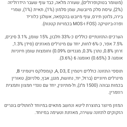
(משומר בטוקופרולים), שעורה מלאה, כבד עוף שעבר הידרוליזה
(2%), עיסת סלק מיובשת, שמן סלמון (1%), תאית (1%), שמרי
בירה, גלוטן תירס, עוף מיובש בהקפאה, אשלגן כלוריד
ופרה-ביוטיקה (FOS ו-MOS בכמויות קטנות).
הערכים התזונתיים כוללים כ-33% חלבון, 15% שומן, 3.1% סיבים,
7.5% אפר, כ-6% לחות, יחד עם מינרלים מאוזנים (סידן 1.3%,
זרחן 0.8%, נתרן 0.3%, מגנזיום 0.09%) וחומצות שומן חיוניות
אומגה 3 (0.65%) ואומגה 6 (3.6%).
תוספי התזונה כוללים ויטמין A, D3, E, קומפלקס ויטמיני B,
מינרלים חיוניים (ברזל, יוד, נחושת, מנגן, אבץ, סלניום), טאורין
בכמות גבוהה (1500 מ״ג), ול-מתיונין, יחד עם נוגדי חמצון ותמצית
רוזמרין.
המזון מיוצר בתוצרת ליטא ונחשב מתאים במיוחד לחתולים בוגרים
הזקוקים לתזונה עשירה, מאוזנת וטעימה במיוחד.