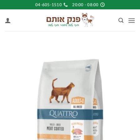
Ski
04-605-1510
08:00 - 20:00
t
conten