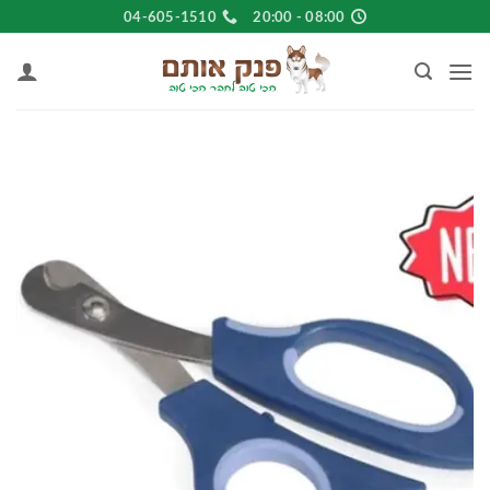
Ski
04-605-1510
08:00 - 20:00
t
conten