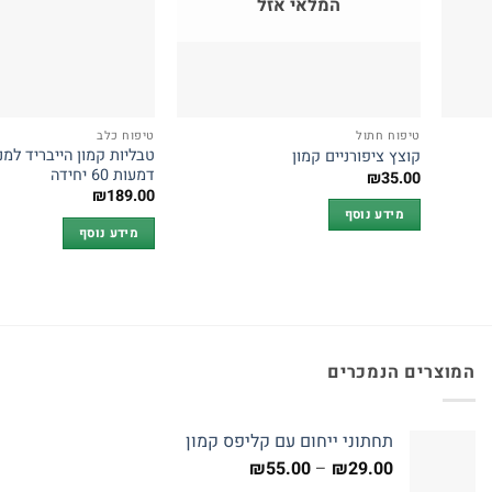
המלאי אזל
טיפוח חתול
טיפוח כלב
טבליות קמון הייבריד למנ
קוצץ ציפורניים קמון
דמעות 60 יחידה
₪
35.00
₪
189.00
מידע נוסף
מידע נוסף
המוצרים הנמכרים
תחתוני ייחום עם קליפס קמון
טווח
₪
55.00
–
₪
29.00
מחירים: