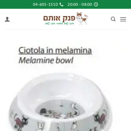
Ski
04-605-1510
08:00 - 20:00
t
conten