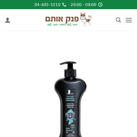
Ski
04-605-1510
08:00 - 20:00
t
conten