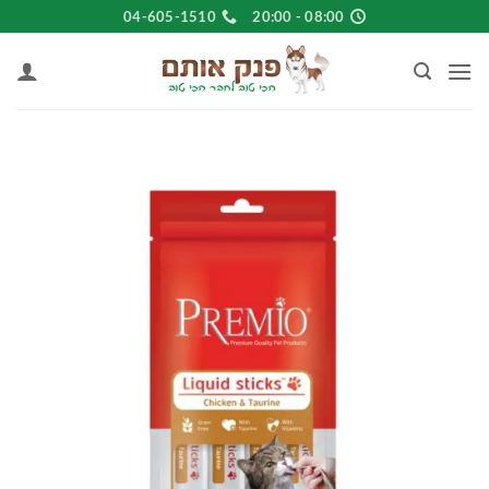
Ski
04-605-1510
08:00 - 20:00
t
conten