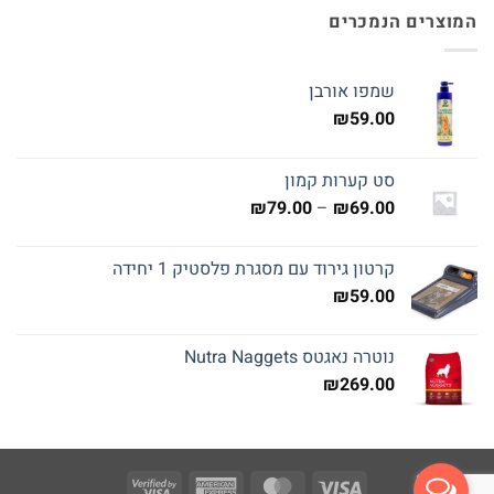
המוצרים הנמכרים
שמפו אורבן
₪
59.00
סט קערות קמון
טווח
₪
79.00
–
₪
69.00
מחירים:
קרטון גירוד עם מסגרת פלסטיק 1 יחידה
עד
₪
59.00
נוטרה נאגטס Nutra Naggets
₪
269.00
Visa
American
MasterCard
Visa