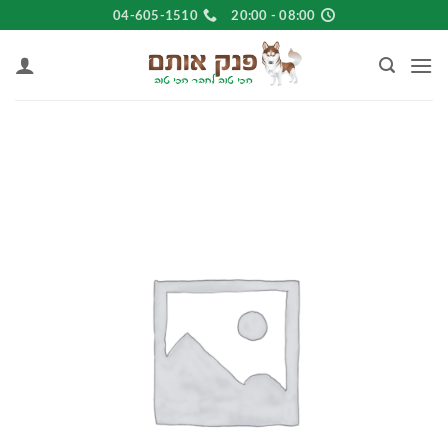
Ski
04-605-1510
08:00 - 20:00
t
conten