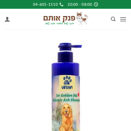
Ski
04-605-1510
08:00 - 20:00
t
conten