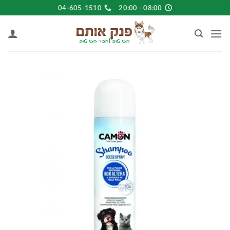
Ski
04-605-1510
08:00 - 20:00
t
conten