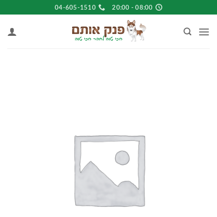
Ski
04-605-1510
08:00 - 20:00
t
conten