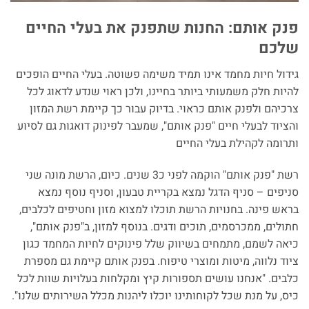
פנק אותם: החנות שתפנק את בעלי החיים
שלכם
גידול חיות מחמד אינו תמיד משימה פשוטה. בעלי החיים הופכים
להיות חלק משמעותי ביותר בחיינו, ולכן ראוי שנדע לדאוג לכל
צרכיהם ולפנק אותם כראוי. בדיוק עבור כך קיימת רשת המזון
והציוד לבעלי חיים "פנק אותם", שמעבר לפינוק דואגות גם לסיוע
ותרומה לקהילת בעלי החיים
רשת "פנק אותם" הוקמה לפני כ3 שנים. כיום, הרשת מונה שני
סניפים – סניף הדגל נמצא בקריית טבעון, וסניף נוסף נמצא
בראש פינה. בחנויות הרשת תוכלו למצוא מזון וחטיפים לכלבים,
חתולים, ממכרסמים, תוכים ודגים. בנוסף למזון, ב"פנק אותם",
כיאה לשמם, מתמחים בשיווק שלל פינוקים לחיות המחמד כגון
ציוד נלווה, מיטות ומוצרי טיפוח. בפנק אותם קיימת גם מספרת
כלבים. "אנחנו עושים תספורות קיץ ומקלחות בעלויות שוות לכל
כיס, על מנת שכל לקוחותינו יוכלו ליהנות מכלל השירותים שלנו".