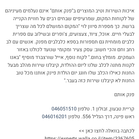
איכות השירות וטיב המוצרים ב"פנק אותם" אינם נעלמים מעיניהם
של לקוחות המקום, שמרעיפים שבחים רבים על חווית הקנייה
ברשת. כך מספרת סיוון לוי "המקום המושלם לכל מה שצריך
לבעלי חיים. אוכל, ציוד, צעצועים, צ'ופרים ובשילוב עם ספרית
כלבים מומחית גם תספורות בספא כלבלבים מפנק. אנשים עם לב
רחב וחם והכי חשוב: עסק צעיר ומקומי שנועד לכולנו באזור
העמקים. מומלץ בחום." לקוח נוסף, אייל שורצברד מוסיף "באנו
לקנות מתנה לכלב שלנו ליום ההולדת, קיבלנו שירות מהלב מבעל
החנות כאילו הכלב שלו חוגג יום הולדת פינק אותנו מכל טוב
החנות לא קיבלנו שירות כזה בעבר."
פנק אותם
קריית טבעון, זבולון 1. טלפון
046051510
ראש פינה, דרך הגליל 556. טלפון
046016201
לכתבה בוואלה לחצו כאן >>
https://experts.walla.co.il/item/3367605