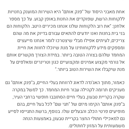
אחת מאבני היסוד של "פנק אותם" היא השירות המוענק בחנויות
ללקוחות הרשת, שפוקדים את החנות באופן קבוע. על כך מספר
אלחנן: "את רוב הלקוחות שלנו אנחנו מכירים היטב. הלקוחות הם
בני בית בחנות ואנו יודעים להתאים עבורם בדיוק את מה שהם
צריכים, לעיתים אפילו מבלי שיצטרכו לומר אנחנו מייעצים
ומספקים מידע ללקוחותינו על מנת שיוכלו לחוות את חיית
המחמד שלהם בצורה הטובה ביותר. במידת הצורך מקשרים אותם
אל גורמי מקצוע אמינים ומקצועיים כגון וטרינרים ומאלפים על
מנת שיקבלו את השירות הטוב ביותר."
כאמור, מתוך האג'נדה לדאוג לרווחת בעלי החיים, ב"פנק אותם" גם
מעניקים תרומה לקהילה עבור חיות המחמד. כך למשל במקרה
שקרה בקריית טבעון, בעלי חיים הסתובבו חופשי ברחבי העיר,
ב"פנק אותם" הקימו מיזם של "תגי שם" לכל בעל חיים, בהם
מופיעים פרטי הכלב והבעלים שלו. בנוסף, ברשת התגייסו לסייע
גם למאכילי חתולי החצר בקריית טבעון, באמצעות הנחה
משמעותית על המזון לחתולים.