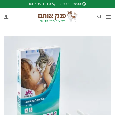
Ski
04-605-1510
08:00 - 20:00
t
conten