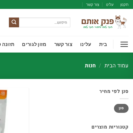
Ski
תקנון
עלינו
צור קשר
t
conten
חיפוש
עבור:
בית
עלינו
צור קשר
מזון לגורים
תזונה 
עמוד הבית
/
חנות
סנן לפי מחיר
מחיר
מחיר
סנן
מינימלי
מקסימלי
קטגוריות מוצרים