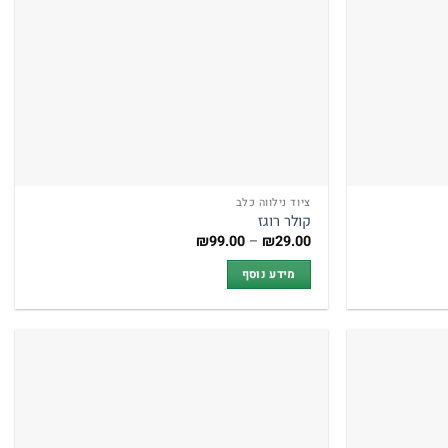
ציוד נילווה כלב
קולר רוגז
טווח
₪
99.00
–
₪
29.00
מחירים:
מידע נוסף
עד