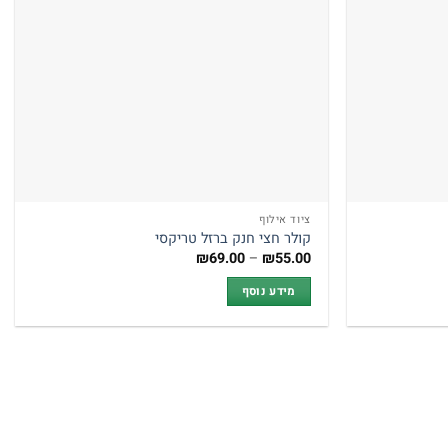
ציוד אילוף
קולר חצי חנק ברזל טריקסי
טווח
₪
69.00
–
₪
55.00
מחירים:
מידע נוסף
עד