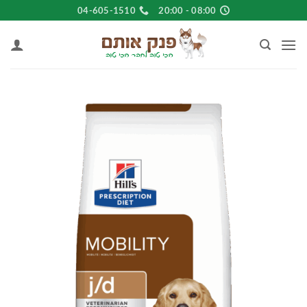
Ski
04-605-1510
08:00 - 20:00
t
conten